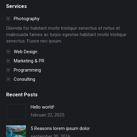
page
page
page
page
page
page
Services
opens
opens
opens
opens
opens
opens
in
in
in
in
in
in
Photography
new
new
new
new
new
new
Glavrida for habitant morbi tristique senectus et netus et
window
window
window
window
window
window
malesuada fames ac turpis egestas habitant morbi tristique
senectus. Fusce nec ipsum.
Web Design
Marketing & PR
Programming
Consulting
Recent Posts
Hello world!
februari 22, 2025
5 Reasons lorem ipsum dolor
september 30, 2016