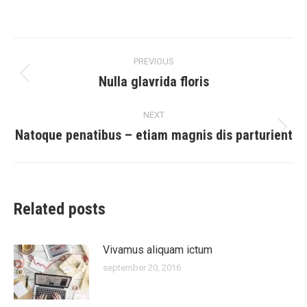
Post
PREVIOUS
navigation
Nulla glavrida floris
Previous
post:
NEXT
Natoque penatibus – etiam magnis dis parturient
Next
post:
Related posts
Vivamus aliquam ictum
september 20, 2016