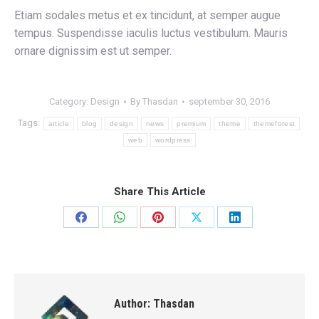
Etiam sodales metus et ex tincidunt, at semper augue
tempus. Suspendisse iaculis luctus vestibulum. Mauris
ornare dignissim est ut semper.
Category:
Design
By
Thasdan
september 30, 2016
Tags:
article
blog
design
news
premium
theme
themeforest
web
wordpress
Share This Article
Share
Share
Share
Share
Share
on
on
on
on
on
Facebook
WhatsApp
Pinterest
X
LinkedIn
Author:
Thasdan