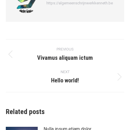
https://algemeenschrijnwerkkenneth.be
Post
PREVIOUS
navigation
Vivamus aliquam ictum
Previous
post:
NEXT
Hello world!
Next
post:
Related posts
Nulla ipsum etiam dolor