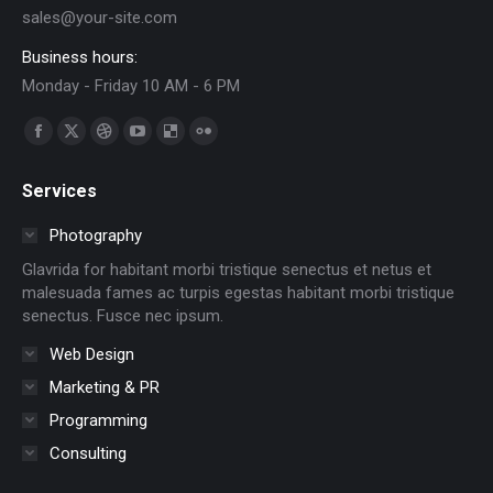
sales@your-site.com
Business hours:
Monday - Friday 10 AM - 6 PM
Find us on:
Facebook
X
Dribbble
YouTube
Delicious
Flickr
page
page
page
page
page
page
Services
opens
opens
opens
opens
opens
opens
in
in
in
in
in
in
Photography
new
new
new
new
new
new
Glavrida for habitant morbi tristique senectus et netus et
window
window
window
window
window
window
malesuada fames ac turpis egestas habitant morbi tristique
senectus. Fusce nec ipsum.
Web Design
Marketing & PR
Programming
Consulting